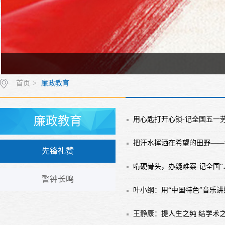
首页
>
廉政教育
廉政教育
用心匙打开心锁-记全国五一
把汗水挥洒在希望的田野——
先锋礼赞
啃硬骨头，办疑难案-记全国​
警钟长鸣
叶小纲：用“中国特色”音乐
王静康：提人生之纯 结学术