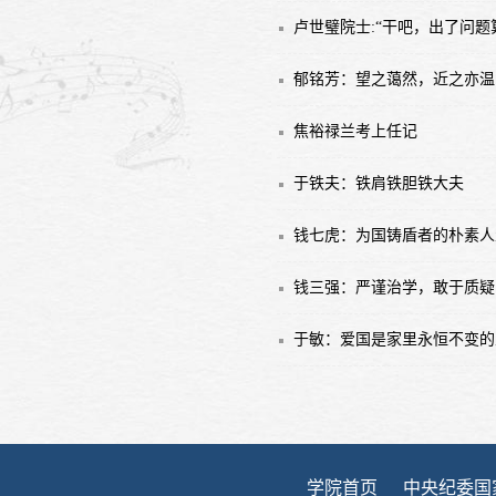
卢世璧院士:“干吧，出了问题
郁铭芳：望之蔼然，近之亦温
​焦裕禄兰考上任记
于铁夫：铁肩铁胆铁大夫
钱七虎：为国铸盾者的朴素人
钱三强：严谨治学，敢于质疑
于敏：爱国是家里永恒不变的
学院首页
中央纪委国